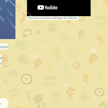
Animation
motion design
de l’affiche.
ainsi
la
s
y