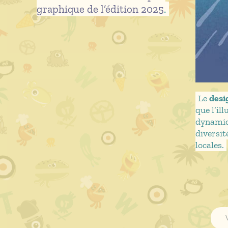
graphique de l’édition 2025
.
Le
desi
que l’il
dynamiqu
diversit
locales.