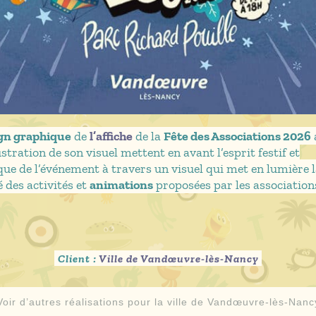
gn graphique
de
l’affiche
de la
Fête des Associations 2026
lustration de son visuel mettent en avant l’esprit festif et
e de l’événement à travers un visuel qui met en lumière 
é des activités et
animations
proposées par les association
Client :
Ville de Vandœuvre-lès-Nancy
Voir d’autres réalisations pour la ville de Vandœuvre-lès-Nanc