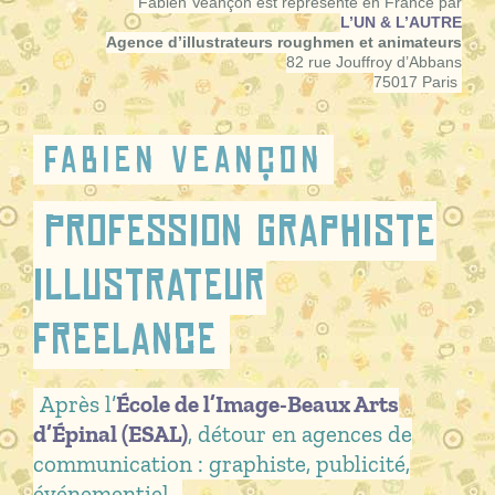
Fabien Veançon est représenté en France par
L’UN & L’AUTRE
Agence d’illustrateurs roughmen et animateurs
82 rue Jouffroy d’Abbans
75017 Paris
Fabien Veançon
Profession graphiste
illustrateur
freelance
Après l’
École de l’Image-Beaux Arts
d’Épinal (ESAL)
, détour en agences de
communication : graphiste, publicité,
événementiel…