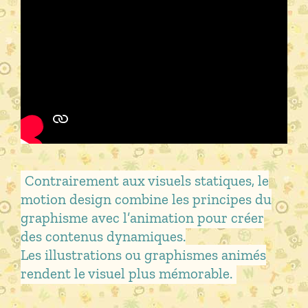
Contrairement aux visuels statiques, le
motion design combine les principes du
graphisme avec l’animation pour créer
des contenus dynamiques
.
Les illustrations ou graphismes animés
rendent le visuel plus mémorable.