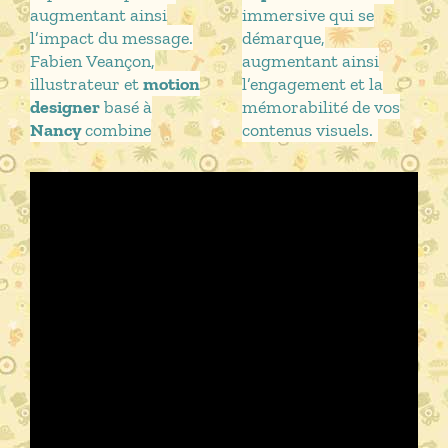
augmentant ainsi
immersive qui se
l’impact du message.
démarque,
Fabien Veançon,
augmentant ainsi
illustrateur et
motion
l’engagement et la
designer
basé à
mémorabilité de vos
Nancy
combine
contenus visuels.