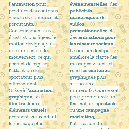
l’
animation
pour
événementielles
, des
produire des contenus
publicités
visuels dynamiques et
numériques
, des
percutants.
vidéos
Contrairement aux
promotionnelles
et
illustrations figées, le
des
animations pour
motion design ajoute
les réseaux sociaux
.
une dimension de
Le
motion design
mouvement, ce qui
améliore la clarté des
permet de capter
messages visuels et
l’attention du
rend les
contenus
spectateur plus
graphiques
plus
efficacement.
attractifs et
Grâce à l’
animation
immersifs. Que ce soit
graphique
, les
pour promouvoir un
illustrations
et
festival
, un
spectacle
éléments visuels
ou une
campagne
prennent vie, rendant
marketing
,
le message plus
l’utilisation du