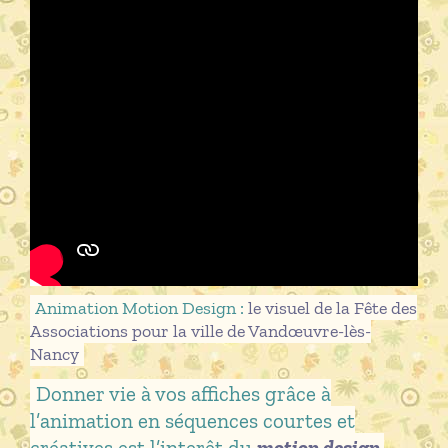
Animation Motion Design :
le visuel de la Fête des
Associations pour la ville de Vandœuvre-lès-
Nancy
Donner vie à vos affiches grâce à
l’animation en séquences courtes et
créatives est l’interêt du
motion design
.