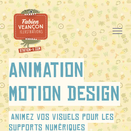
Passer
au
contenu
Animation
Motion Design
Animez vos visuels pour les
supports numériques