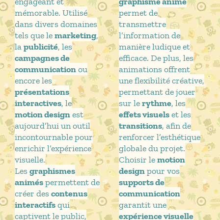
engageant et
graphisme animé
mémorable. Utilisé
permet de
dans divers domaines
transmettre
tels que le
marketing
,
l’information de
la
publicité
, les
manière ludique et
campagnes de
efficace. De plus, les
communication
ou
animations offrent
encore les
une flexibilité créative,
présentations
permettant de jouer
interactives
, le
sur le
rythme
, les
motion design
est
effets visuels
et les
aujourd’hui un outil
transitions
, afin de
incontournable pour
renforcer l’esthétique
enrichir l’expérience
globale du projet.
visuelle.
Choisir le
motion
Les
graphismes
design
pour vos
animés
permettent de
supports de
créer des
contenus
communication
interactifs
qui
garantit une
captivent le public,
expérience visuelle