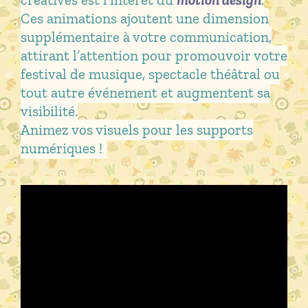
Ces animations ajoutent une dimension
supplémentaire à votre communication,
attirant l’attention pour promouvoir votre
festival de musique, spectacle théâtral ou
tout autre événement et augmentent sa
visibilité.
Animez vos visuels pour les supports
numériques !