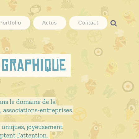
Portfolio
Actus
Contact
 graphique
ans le domaine de la
 associations-entreprises.
s, uniques, joyeusement
ptent l’attention.