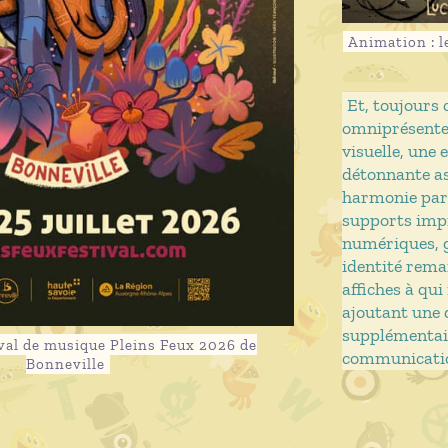
Animation : l
Et, toujours 
omniprésente
visuelle, une 
détonnante a
harmonie part
supports imp
numériques, 
identité rema
affiches à qui
ajoutant une
supplémentair
ival de musique Pleins Feux 2026 de
communicati
Bonneville