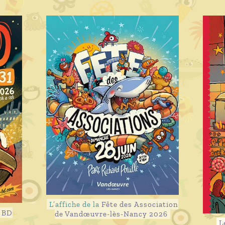
L’affiche de la
Fête des Association
s BD
de Vandœuvre-lès-Nancy 2026
L