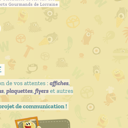
erts Gourmands de Lorraine
e
on de vos attentes :
affiches
,
ns
,
plaquettes
,
flyers
et autres
 projet de communication !