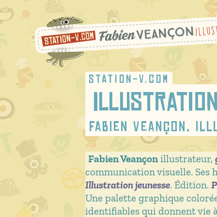
Passer
au
contenu
station-v.com
Illustration
Fabien Veançon, il
Fabien Veançon
illustrateur,
communication visuelle. Ses h
Illustration jeunesse
. Édition.
P
Une palette graphique colorée,
identifiables qui donnent vie 