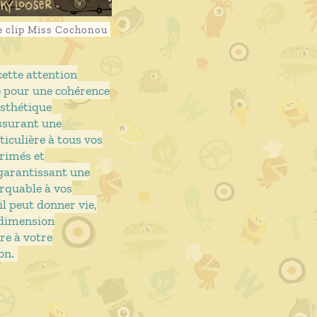
e clip Miss Cochonou
cette attention
 pour une cohérence
esthétique
ssurant une
iculière à tous vos
rimés et
garantissant une
rquable à vos
 il peut donner vie,
 dimension
e à votre
on.