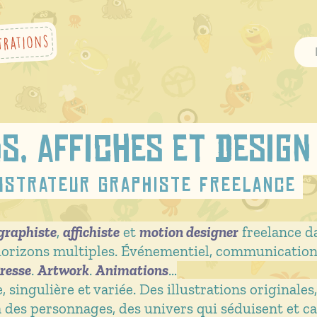
s, affiches et design
lustrateur Graphiste Freelance
graphiste
,
affichiste
et
motion designer
freelance d
orizons multiples. Événementiel, communication,
resse
.
Artwork
.
Animations
…
 singulière et variée. Des illustrations originale
à des personnages, des univers qui séduisent et ca