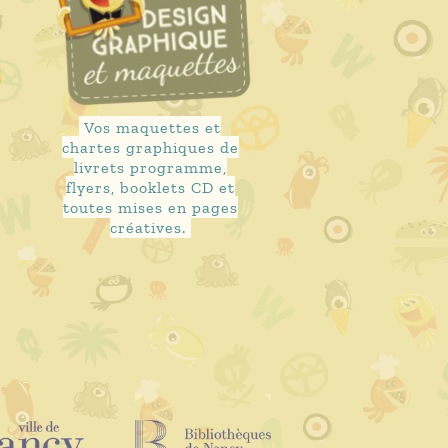
Vos maquettes et
chartes graphiques de
x
livrets programme,
flyers, booklets CD et
toutes mises en pages
créatives.