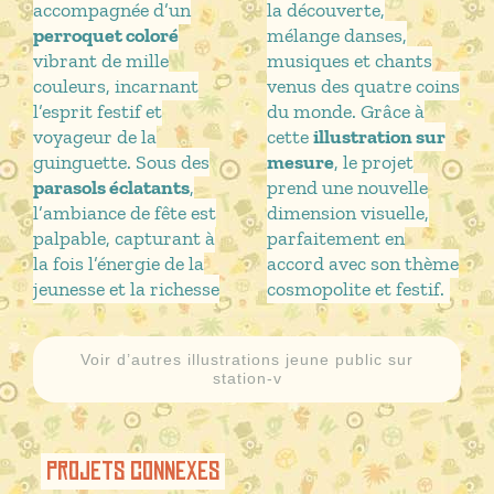
accompagnée d’un
la découverte,
perroquet coloré
mélange danses,
vibrant de mille
musiques et chants
couleurs, incarnant
venus des quatre coins
l’esprit festif et
du monde. Grâce à
voyageur de la
cette
illustration sur
guinguette. Sous des
mesure
, le projet
parasols éclatants
,
prend une nouvelle
l’ambiance de fête est
dimension visuelle,
palpable, capturant à
parfaitement en
la fois l’énergie de la
accord avec son thème
jeunesse et la richesse
cosmopolite et festif.
Voir d’autres illustrations jeune public sur
station-v
Projets connexes