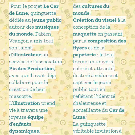
Pour le projet
Le Car
des
cultures du
de Lune
, guinguette
monde
.
dédiée au
jeune public
Création du visuel
à la
autour des
musiques
conception de la
du monde
, Fabien
maquette
en passant
Veançon a mis tout
par la
composition des
son talent
flyers
et de la
d’
illustrateur
au
papeterie
: le tout
service de l’association
forme un univers
Pirates Production
,
coloré et attractif,
avec qui il avait déjà
destiné à séduire et
collaboré pour la
captiver le jeune
création de leur
public tout en
mascotte.
reflétant l’identité
L’
illustration
prend
chaleureuse et
vie à travers une
accueillante du
Car de
joyeuse
équipe
Lune
.
d’enfants
La guinguette,
dynamiques
,
véritable invitation à