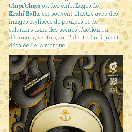
Chipi’Chips
ou des emballages de
Kraki’Balls
, est souvent illustré avec des
images stylisées de poulpes et de
calamars dans des scènes d’action ou
d’humour, renforçant l’identité unique et
décalée de la marque.