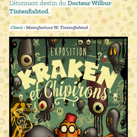
L’étonnant destin du
Docteur Wilbur
Tintenfishtod
.
Client :
Manufacture W. Tintenfishtod