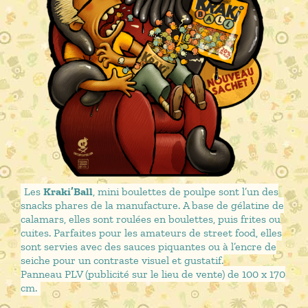
Les
Kraki’Ball
, mini boulettes de poulpe sont l’un des
snacks phares de la manufacture. A base de gélatine de
calamars, elles sont roulées en boulettes, puis frites ou
cuites. Parfaites pour les amateurs de street food, elles
sont servies avec des sauces piquantes ou à l’encre de
seiche pour un contraste visuel et gustatif.
Panneau PLV (publicité sur le lieu de vente) de 100 x 170
cm.