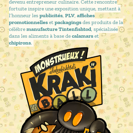
devenu entrepreneur culinaire. Cette rencontre
fortuite inspire une exposition unique, mettant à
l’honneur les
publicités
,
PLV
,
affiches
promotionnelles
et
packagings
des produits de la
célèbre
manufacture Tintenfishtod
, spécialisée
dans les aliments à base de
calamars
et
chipirons
.