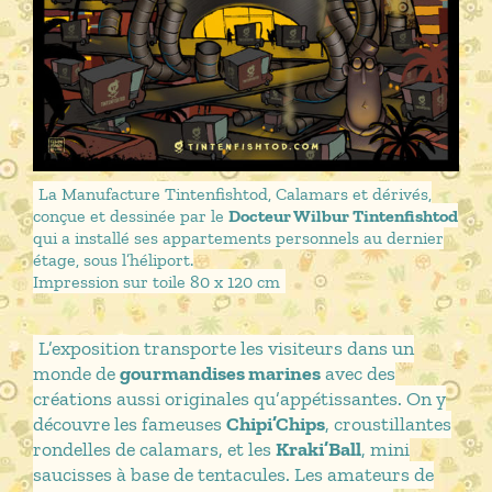
La Manufacture Tintenfishtod, Calamars et dérivés,
conçue et dessinée par le
Docteur Wilbur Tintenfishtod
qui a installé ses appartements personnels au dernier
étage, sous l’héliport.
Impression sur toile 80 x 120 cm
L’exposition transporte les visiteurs dans un
monde de
gourmandises marines
avec des
créations aussi originales qu’appétissantes. On y
découvre les fameuses
Chipi’Chips
, croustillantes
rondelles de calamars, et les
Kraki’Ball
, mini
saucisses à base de tentacules. Les amateurs de