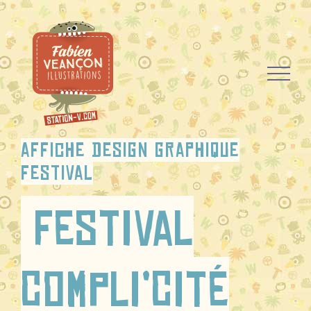
Passer
au
contenu
affiche design graphique
festival
Festival
Compli’Cité